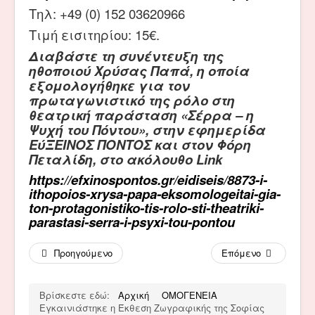
Τηλ: +49 (0) 152 03620966
Τιμή εισιτηρίου: 15€.
Διαβάστε τη συνέντευξη της
ηθοποιού Χρύσας Παπά, η οποία
εξομολογήθηκε για τον
πρωταγωνιστικό της ρόλο στη
θεατρική παράσταση «Σέρρα – η
Ψυχή του Πόντου», στην εφημερίδα
ΕύΞΕΙΝΟΣ ΠΟΝΤΟΣ και στον Φόρη
Πεταλίδη, στο ακόλουθο Link
https://efxinospontos.gr/eidiseis/8873-i-
ithopoios-xrysa-papa-eksomologeitai-gia-
ton-protagonistiko-tis-rolo-sti-theatriki-
parastasi-serra-i-psyxi-tou-pontou
Προηγούμενο
Επόμενο
Βρίσκεστε εδώ:
Αρχική
ΟΜΟΓΕΝΕΙΑ
Εγκαινιάστηκε η Έκθεση Ζωγραφικής της Σοφίας