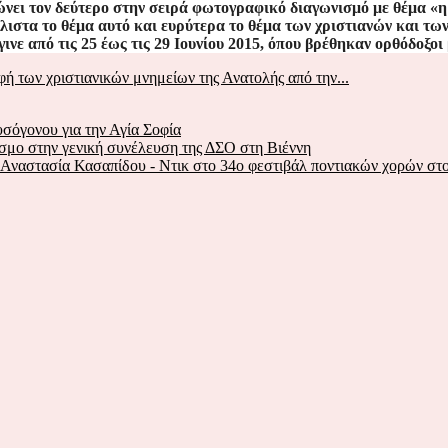
νώνει τον δεύτερο στην σειρά φωτογραφικό διαγωνισμό με θέμα «
λιστα το θέμα αυτό και ευρύτερα το θέμα των χριστιανών και τω
ινε από τις 25 έως τις 29 Ιουνίου 2015, όπου βρέθηκαν ορθόδοξο
ή των χριστιανικών μνημείων της Ανατολής από την...
σόγονου για την Αγία Σοφία
όσμο στην γενική συνέλευση της ΔΣΟ στη Βιέννη
Αναστασία Κασαπίδου - Ντικ στο 34ο φεστιβάλ ποντιακών χορών στο