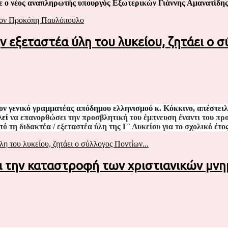
ο νέος αναπληρωτής υπουργός Εξωτερικών Γιάννης Αμανατίδης,
 τον Προκόπη Παυλόπουλο
ην εξεταστέα ύλη του λυκείου, ζητάει ο
ον γενικό γραμματέας απόδημου ελληνισμού κ. Κόκκινο, απέστει
λεί
να επανορθώσει την προσβλητική του έμπνευση έναντι του πρ
ό τη διδακτέα / εξεταστέα ύλη της Γ` Λυκείου για το σχολικό έτο
η του λυκείου, ζητάει ο σύλλογος Ποντίων...
α την καταστροφή των χριστιανικών μνη