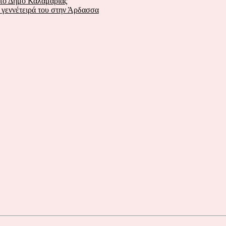
στο Δήμο Καλαμαριάς
ν γεννέτειρά του στην Άρδασσα