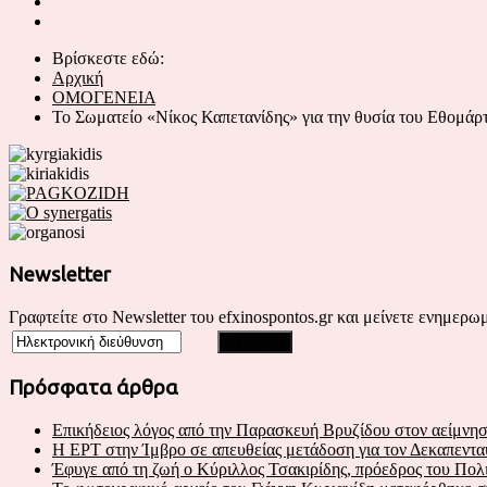
Βρίσκεστε εδώ:
Αρχική
ΟΜΟΓΕΝΕΙΑ
Το Σωματείο «Νίκος Καπετανίδης» για την θυσία του Εθομά
Newsletter
Γραφτείτε στο Newsletter του efxinospontos.gr και μείνετε ενημερωμ
Πρόσφατα άρθρα
Επικήδειος λόγος από την Παρασκευή Βρυζίδου στον αείμνησ
Η ΕΡΤ στην Ίμβρο σε απευθείας μετάδοση για τον Δεκαπεντα
Έφυγε από τη ζωή ο Κύριλλος Τσακιρίδης, πρόεδρος του Πο