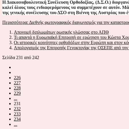
Η Διακοινοβουλευτική Συνέλευση Ορθοδοξίας, (Δ.Σ.Ο.) διοργα
καλεί όλους τους ενδιαφερόμενους να συμμετέχουν σε αυτόν. Μά
της γενικής συνέλευσης του ΔΣΟ στη Βιέννη της Αυστρίας που έγ
Περισσότερα: Διεθνής φωτογραφικός διαγωνισμός για την καταστροφ
Απονομή διπλωμάτων ρωσικής γλώσσας στο ΑΠΘ
Τι απαντά η Ευρωπαϊκή Επιτροπή σε ερώτηση του Κώστα Χρυ
Οι ιστορικές κοινότητες ορθοδόξων στην Ευρώπη και στον κ
Απολογισμός της Επιτροπής Γενοκτονίας της ΟΣΕΠΕ από την 
Σελίδα 231 από 242
226
227
228
229
...
231
232
233
234
...