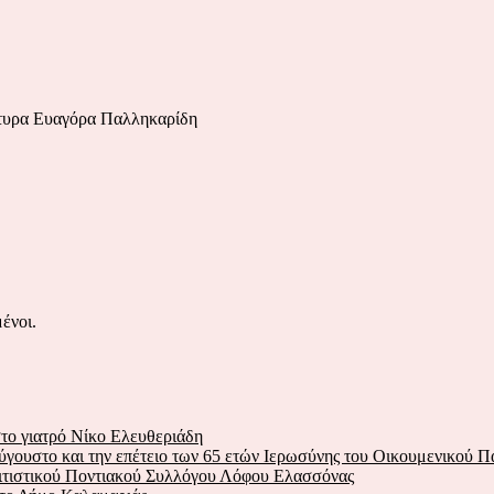
ρτυρα Ευαγόρα Παλληκαρίδη
ένοι.
το γιατρό Νίκο Ελευθεριάδη
ύγουστο και την επέτειο των 65 ετών Ιερωσύνης του Οικουμενικού Π
λιτιστικού Ποντιακού Συλλόγου Λόφου Ελασσόνας