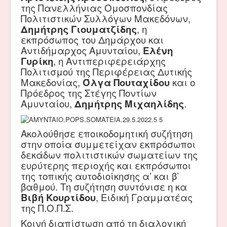
της Πανελλήνιας Ομοσπονδίας
Πολιτιστικών Συλλόγων Μακεδόνων,
Δημήτρης Γιουματζίδης
, η
εκπρόσωπος του Δημάρχου και
Αντιδήμαρχος Αμυνταίου,
Ελένη
Γυρίκη
, η Αντιπεριφερειάρχης
Πολιτισμού της Περιφέρειας Δυτικής
Μακεδονίας,
Όλγα Πουταχίδου
και ο
Πρόεδρος της Στέγης Ποντίων
Αμυνταίου,
Δημήτρης Μιχαηλίδης
.
Ακολούθησε εποικοδομητική συζήτηση
στην οποία συμμετείχαν εκπρόσωποι
δεκάδων πολιτιστικών σωματείων της
ευρύτερης περιοχής και εκπρόσωποι
της τοπικής αυτοδιοίκησης α’ και β’
βαθμού.
Τη συζήτηση συντόνισε η κα
Βιβή Κουρτίδου
, Ειδική Γραμματέας
της Π.Ο.Π.Σ.
Κοινή διαπίστωση από τη διαλογική