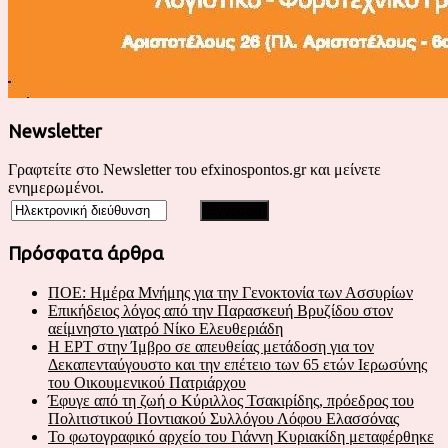
Newsletter
Γραφτείτε στο Newsletter του efxinospontos.gr και μείνετε
ενημερωμένοι.
Πρόσφατα άρθρα
ΠΟΕ: Ημέρα Μνήμης για την Γενοκτονία των Ασσυρίων
Επικήδειος λόγος από την Παρασκευή Βρυζίδου στον
αείμνηστο γιατρό Νίκο Ελευθεριάδη
Η ΕΡΤ στην Ίμβρο σε απευθείας μετάδοση για τον
Δεκαπενταύγουστο και την επέτειο των 65 ετών Ιερωσύνης
του Οικουμενικού Πατριάρχου
Έφυγε από τη ζωή ο Κύριλλος Τσακιρίδης, πρόεδρος του
Πολιτιστικού Ποντιακού Συλλόγου Λόφου Ελασσόνας
Το φωτογραφικό αρχείο του Γιάννη Κυριακίδη μεταφέρθηκε