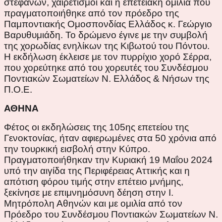
στεφάνων, χαιρετισμοί και η επετειακή ομιλία που
πραγματοποιήθηκε από τον πρόεδρο της
Παμποντιακής Ομοσπονδίας Ελλάδος κ. Γεώργιο
Βαρυθυμιάδη. Το δρώμενο έγινε με την συμβολή
της χορωδίας ενηλίκων της Κιβωτού του Πόντου.
Η εκδήλωση έκλεισε με τον πυρρίχιο χορό Σέρρα,
που χορεύτηκε από του χορευτές του Συνδέσμου
Ποντιακών Σωματείων Ν. Ελλάδος & Νήσων της
Π.Ο.Ε.
ΑΘΗΝΑ
Φέτος οι εκδηλώσεις της 105ης επετείου της
Γενοκτονίας, ήταν αφιερωμένες στα 50 χρόνια από
την τουρκική εισβολή στην Κύπρο.
Πραγματοποιήθηκαν την Κυριακή 19 Μαΐου 2024
υπό την αιγίδα της Περιφέρειας Αττικής και η
απότιση φόρου τιμής στην επέτειο μνήμης,
ξεκίνησε με επιμνημόσυνη δέηση στην Ι.
Μητρόπολη Αθηνών και με ομιλία από τον
Πρόεδρο του Συνδέσμου Ποντιακών Σωματείων Ν.