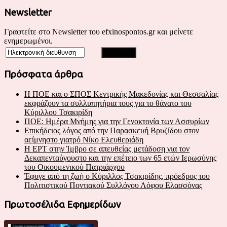
Newsletter
Γραφτείτε στο Newsletter του efxinospontos.gr και μείνετε
ενημερωμένοι.
Πρόσφατα άρθρα
Η ΠΟΕ και ο ΣΠΟΣ Κεντρικής Μακεδονίας και Θεσσαλίας
εκφράζουν τα συλλυπητήρια τους για το θάνατο του
Κύριλλου Τσακιρίδη
ΠΟΕ: Ημέρα Μνήμης για την Γενοκτονία των Ασσυρίων
Επικήδειος λόγος από την Παρασκευή Βρυζίδου στον
αείμνηστο γιατρό Νίκο Ελευθεριάδη
Η ΕΡΤ στην Ίμβρο σε απευθείας μετάδοση για τον
Δεκαπενταύγουστο και την επέτειο των 65 ετών Ιερωσύνης
του Οικουμενικού Πατριάρχου
Έφυγε από τη ζωή ο Κύριλλος Τσακιρίδης, πρόεδρος του
Πολιτιστικού Ποντιακού Συλλόγου Λόφου Ελασσόνας
Πρωτοσέλιδα Εφημερίδων