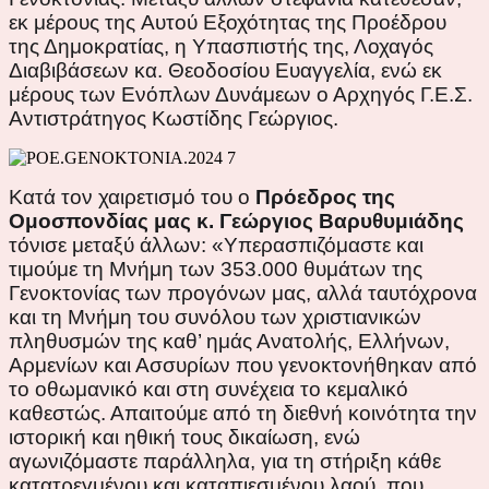
εκ μέρους της Aυτού Εξοχότητας της Προέδρου
της Δημοκρατίας, η Υπασπιστής της, Λοχαγός
Διαβιβάσεων κα. Θεοδοσίου Ευαγγελία, ενώ εκ
μέρους των Ενόπλων Δυνάμεων ο Αρχηγός Γ.Ε.Σ.
Αντιστράτηγος Κωστίδης Γεώργιος.
Κατά τον χαιρετισμό του ο
Πρόεδρος της
Ομοσπονδίας μας κ. Γεώργιος Βαρυθυμιάδης
τόνισε μεταξύ άλλων: «Υπερασπιζόμαστε και
τιμούμε τη Μνήμη των 353.000 θυμάτων της
Γενοκτονίας των προγόνων μας, αλλά ταυτόχρονα
και τη Μνήμη του συνόλου των χριστιανικών
πληθυσμών της καθ’ ημάς Ανατολής, Ελλήνων,
Αρμενίων και Ασσυρίων που γενοκτονήθηκαν από
το οθωμανικό και στη συνέχεια το κεμαλικό
καθεστώς. Απαιτούμε από τη διεθνή κοινότητα την
ιστορική και ηθική τους δικαίωση, ενώ
αγωνιζόμαστε παράλληλα, για τη στήριξη κάθε
κατατρεγμένου και καταπιεσμένου λαού, που