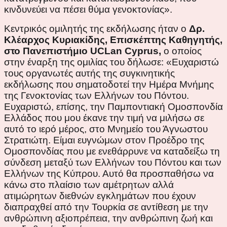
κινδυνεύει να πέσει θύμα γενοκτονίας».
Κεντρικός ομιλητής της εκδήλωσης ήταν ο
Δρ.
Κλέαρχος Κυριακίδης, Επισκέπτης Καθηγητής,
στο Πανεπιστήμιο UCLan Cyprus,
ο οποίος
στην έναρξη της ομιλίας του δήλωσε: «Ευχαριστώ
τους οργανωτές αυτής της συγκινητικής
εκδήλωσης που σηματοδοτεί την Ημέρα Μνήμης
της Γενοκτονίας των Ελλήνων του Πόντου.
Ευχαριστώ, επίσης, την Παμποντιακή Ομοσπονδία
Ελλάδος που μου έκανε την τιμή να μιλήσω σε
αυτό το ιερό μέρος, στο Μνημείο του Άγνωστου
Στρατιώτη. Είμαι ευγνώμων στον Προέδρο της
Ομοσπονδίας που με ενεθάρρυνε να καταδείξω τη
σύνδεση μεταξύ των Ελλήνων του Πόντου και των
Ελλήνων της Κύπρου. Αυτό θα προσπαθήσω να
κάνω στο πλαίσιο των αμέτρητων αλλά
ατιμώρητων διεθνών εγκλημάτων που έχουν
διαπραχθεί από την Τουρκία σε αντίθεση με την
ανθρώπινη αξιοπρέπεια, την ανθρώπινη ζωή και