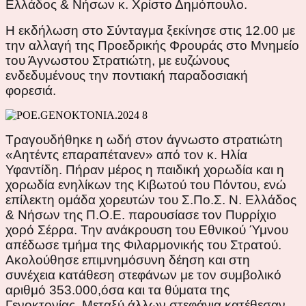
Ελλάδος & Νήσων κ. Χρίστο Δημόπουλο.
Η εκδήλωση στο Σύνταγμα ξεκίνησε στις 12.00 με
την αλλαγή της Προεδρικής Φρουράς στο Μνημείο
του Άγνωστου Στρατιώτη, με ευζώνους
ενδεδυμένους την ποντιακή παραδοσιακή
φορεσιά.
Τραγουδήθηκε η ωδή στον άγνωστο στρατιώτη
«Αητέντς επαραπέτανεν» από τον κ. Ηλία
Υφαντίδη. Πήραν μέρος η παιδική χορωδία και η
χορωδία ενηλίκων της Κιβωτού του Πόντου, ενώ
επίλεκτη ομάδα χορευτών του Σ.Πο.Σ. Ν. Ελλάδος
& Νήσων της Π.Ο.Ε. παρουσίασε τον Πυρρίχιο
χορό Σέρρα. Την ανάκρουση του Εθνικού Ύμνου
απέδωσε τμήμα της Φιλαρμονικής του Στρατού.
Ακολούθησε επιμνημόσυνη δέηση και στη
συνέχεια κατάθεση στεφάνων με τον συμβολικό
αριθμό 353.000,όσα και τα θύματα της
Γενοκτονίας. Μεταξύ άλλων στεφάνια κατέθεσαν,