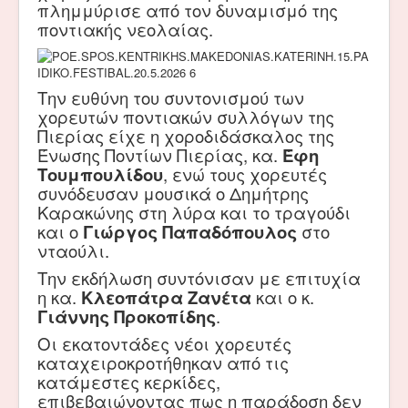
πλημμύρισε από τον δυναμισμό της
ποντιακής νεολαίας.
Την ευθύνη του συντονισμού των
χορευτών ποντιακών συλλόγων της
Πιερίας είχε η χοροδιδάσκαλος της
Ένωσης Ποντίων Πιερίας, κα.
Έφη
Τουμπουλίδου
, ενώ τους χορευτές
συνόδευσαν μουσικά ο Δημήτρης
Καρακώνης στη λύρα και το τραγούδι
και ο
Γιώργος Παπαδόπουλος
στο
νταούλι.
Την εκδήλωση συντόνισαν με επιτυχία
η κα.
Κλεοπάτρα Ζανέτα
και ο κ.
Γιάννης Προκοπίδης
.
Οι εκατοντάδες νέοι χορευτές
καταχειροκροτήθηκαν από τις
κατάμεστες κερκίδες,
επιβεβαιώνοντας πως η παράδοση δεν