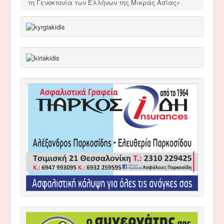
τη Γενοκτονία των Ελλήνων της Μικράς Ασίας»