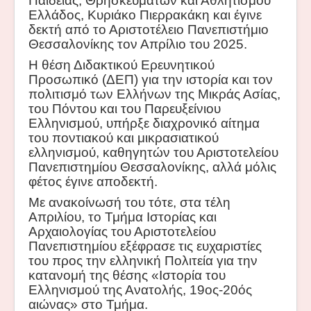
Παιδείας, Θρησκευμάτων και Αθλητισμού
Ελλάδος, Κυριάκο Πιερρακάκη και έγινε
δεκτή από το Αριστοτέλειο Πανεπιστήμιο
Θεσσαλονίκης
τον Απρίλιο του 2025.
Η θέση
Διδακτικού Ερευνητικού
Προσωπικό (
ΔΕΠ
)
για την ιστορία και τον
πολιτισμό των Ελλήνων της Μικράς Ασίας,
του Πόντου και του Παρευξείνιου
Ελληνισμού, υπήρξε διαχρονικό αίτημα
του ποντιακού και μικρασιατικού
ελληνισμού, καθηγητών του Αριστοτελείου
Πανεπιστημίου Θεσσαλονίκης, αλλά μόλις
φέτος
έγινε αποδεκτή.
Με ανακοίνωσή του τότε, στα τέλη
Απριλίου, το
Τμήμα Ιστορίας και
Αρχαιολογίας του Αριστοτελείου
Πανεπιστημίου ε
ξέφρασε
τις ευχαριστίες
του προς την ελληνική Πολιτεία για την
κατανομή της θέσης «Ιστορία του
Ελληνισμού της Ανατολής, 19ος-20ός
αιώνας» στο Τμήμα.