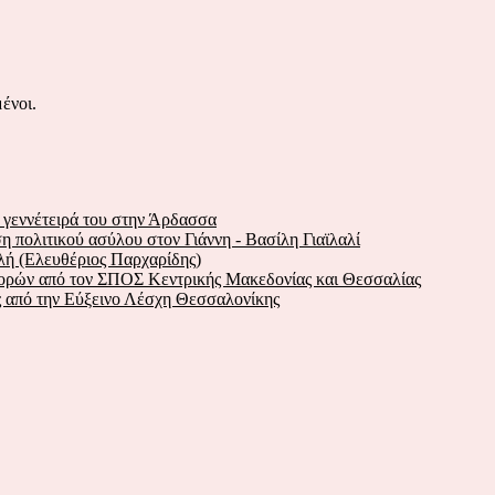
ένοι.
ν γεννέτειρά του στην Άρδασσα
 πολιτικού ασύλου στον Γιάννη - Βασίλη Γιαϊλαλί
λή (Ελευθέριος Παρχαρίδης)
Χορών από τον ΣΠΟΣ Κεντρικής Μακεδονίας και Θεσσαλίας
ς από την Εύξεινο Λέσχη Θεσσαλονίκης