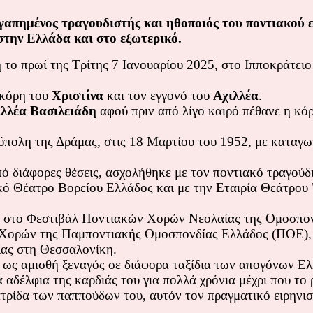
απημένος τραγουδιστής και ηθοποιός του ποντιακού ελ
στην Ελλάδα και στο εξωτερικό.
 το πρωί της Τρίτης 7 Ιανουαρίου 2025, στο Ιπποκράτει
 κόρη του
Χριστίνα
και τον εγγονό του
Αχιλλέα
.
ιλλέα Βασιλειάδη
αφού πριν από λίγο καιρό πέθανε η κό
ύπολη της Δράμας, στις 18 Μαρτίου του 1952, με καταγ
 διάφορες θέσεις, ασχολήθηκε με τον ποντιακό τραγούδι,
κό Θέατρο Βορείου Ελλάδος και με την Εταιρία Θεάτρου 
ής στο Φεστιβάλ Ποντιακών Χορών Νεολαίας της Ομοσπ
 Χορών της Παμποντιακής Ομοσπονδίας Ελλάδος (ΠΟΕ), κ
ας στη Θεσσαλονίκη.
ι ως αμισθή ξεναγός σε διάφορα ταξίδια των απογόνων Ε
 αδέλφια της καρδιάς του για πολλά χρόνια μέχρι που το
τρίδα των παππούδων του, αυτόν τον πραγματικό ειρηνισ