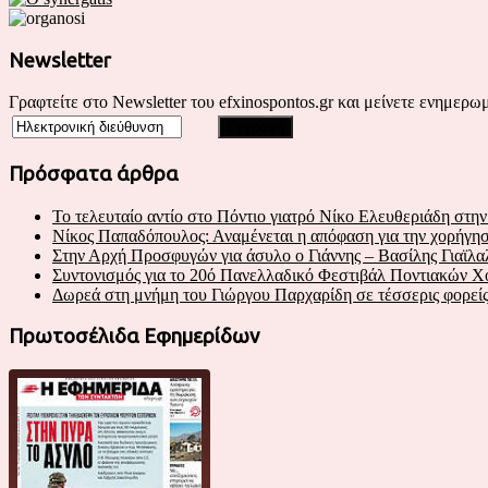
Newsletter
Γραφτείτε στο Newsletter του efxinospontos.gr και μείνετε ενημερωμ
Πρόσφατα άρθρα
Το τελευταίο αντίο στο Πόντιο γιατρό Νίκο Ελευθεριάδη στη
Νίκος Παπαδόπουλος: Αναμένεται η απόφαση για την χορήγηση
Στην Αρχή Προσφυγών για άσυλο ο Γιάννης – Βασίλης Γιαϊλα
Συντονισμός για το 20ό Πανελλαδικό Φεστιβάλ Ποντιακών 
Δωρεά στη μνήμη του Γιώργου Παρχαρίδη σε τέσσερις φορεί
Πρωτοσέλιδα Εφημερίδων