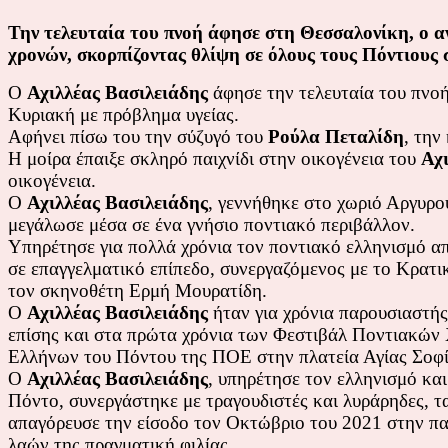
Την τελευταία του πνοή άφησε στη Θεσσαλονίκη, ο αγ
χρονών, σκορπίζοντας θλίψη σε όλους τους Πόντιους 
Ο
Αχιλλέας Βασιλειάδης
άφησε την τελευταία του πνοή
Κυριακή με πρόβλημα υγείας.
Αφήνει πίσω του την σύζυγό του
Ρούλα Πεταλίδη
, την
Η μοίρα έπαιξε σκληρό παιχνίδι στην οικογένεια του
Αχ
οικογένεια.
Ο
Αχιλλέας Βασιλειάδης
, γεννήθηκε στο χωριό Αργυρο
μεγάλωσε μέσα σε ένα γνήσιο ποντιακό περιβάλλον.
Υπηρέτησε για πολλά χρόνια τον ποντιακό ελληνισμό από
σε επαγγελματικό επίπεδο, συνεργαζόμενος με το Κρατι
τον σκηνοθέτη Ερμή Μουρατίδη.
Ο
Αχιλλέας Βασιλειάδης
ήταν για χρόνια παρουσιαστ
επίσης και στα πρώτα χρόνια των Φεστιβάλ Ποντιακών
Ελλήνων του Πόντου της ΠΟΕ στην πλατεία Αγίας Σοφί
Ο
Αχιλλέας Βασιλειάδης
, υπηρέτησε τον ελληνισμό κα
Πόντο, συνεργάστηκε με τραγουδιστές και λυράρηδες, τα
απαγόρευσε την είσοδο τον Οκτώβριο του 2021 στην πα
λαών της πραγματική φιλίας.