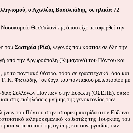
ληνισμού, ο Αχιλλέας Βασιλειάδης, σε ηλικία 72
ο Νοσοκομείο Θεσσαλονίκης όπου είχε μεταφερθεί την
ρη του
Σωτηρία
(
Ρία)
, γεγονός που κόστισε σε όλη την
ωγή από την Αργυρούπολη (Κιμισχανά) του Πόντου και
 με το ποντιακό θέατρο, τόσο σε ερασιτεχνικό, όσο και
"Γ. Κ. Φωτιάδης" σε έργα του ποντιακού ρεπερτορίου με
ονδίας Συλλόγων Ποντίων στην Ευρώπη (ΟΣΕΠΕ), όπως
αι στις εκδηλώσεις μνήμης της γενοκτονίας των
λλήνων του Πόντου στην ιστορική πατρίδα στον Εύξεινο
 ρατσιστικό ισλαμοκεμαλικό καθεστώς της Τουρκίας, του
τή και γεφυροποιό της αγάπης και συνεργασίας των