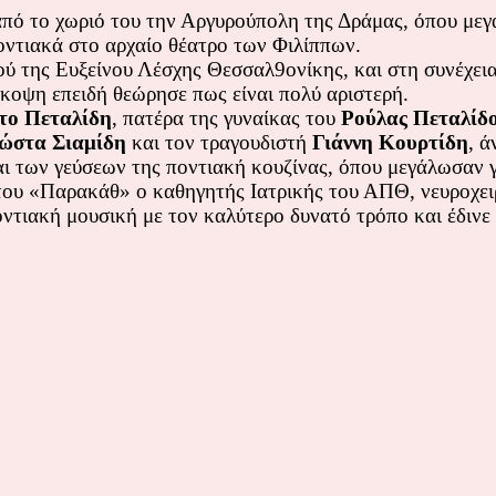
ό το χωριό του την Αργυρούπολη της Δράμας, όπου μεγάλ
οντιακά στο αρχαίο θέατρο των Φιλίππων.
ύ της Ευξείνου Λέσχης Θεσσαλ9ονίκης, και στη συνέχεια
κοψη επειδή θεώρησε πως είναι πολύ αριστερή.
το Πεταλίδη
, πατέρα της γυναίκας του
Ρούλας Πεταλίδ
ώστα Σιαμίδη
και τον τραγουδιστή
Γιάννη Κουρτίδη
, ά
ι των γεύσεων της ποντιακή κουζίνας, όπου μεγάλωσαν γ
 του «Παρακάθ» ο καθηγητής Ιατρικής του ΑΠΘ, νευροχε
ντιακή μουσική με τον καλύτερο δυνατό τρόπο και έδινε 