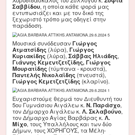
Χοροδιδάσκαλος του Συλλόγου κ.
Σοφία
Σαββίδου
, η οποία κάθε φορά μας
εντυπωσιάζει και με τον δικό της
ξεχωριστό τρόπο μας οδηγεί στην
παράδοση.
Μουσικά συνόδευσαν
Γιώργος
Ατματσίδης
(λύρα),
Γιώργος
Κυριακίδης
(λύρα),
Σάββας Ηλιάδης
,
Γιάννης Κεμεντζετζίδης, Γιώργος
Μουρατίδης
(τύμπανα - κρουστά),
Παντελής Νικολαϊδης
(πνευστά),
Γιώργος Κεμετζετζίδης
(κλαρίνο).
Ευχαριστούμε θερμά τον Διευθυντή του
5ου Γυμνάσιου Αιγάλεω κ.
Ν. Παράσχο
,
τον Δήμαρχο Αιγάλεω κ.
Λ. Σκλαβούνο
,
τον Δήμαρχο Αγίας Βαρβάρας κ.
Λ.
Μίχο
, τους Υπαλλήλους και των δύο
Δήμων, τους ΧΟΡΗΓΟΥΣ, τα Μέλη-