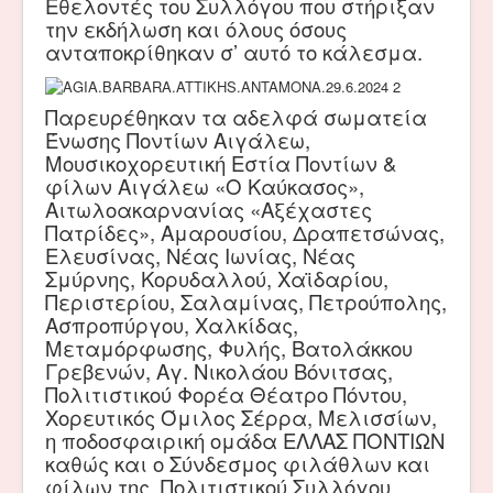
Εθελοντές του Συλλόγου που στήριξαν
την εκδήλωση και όλους όσους
ανταποκρίθηκαν σ’ αυτό το κάλεσμα.
Παρευρέθηκαν τα αδελφά σωματεία
Ένωσης Ποντίων Αιγάλεω,
Μουσικοχορευτική Εστία Ποντίων &
φίλων Αιγάλεω «Ο Καύκασος»,
Αιτωλοακαρνανίας «Αξέχαστες
Πατρίδες», Αμαρουσίου, Δραπετσώνας,
Ελευσίνας, Νέας Ιωνίας, Νέας
Σμύρνης, Κορυδαλλού, Χαϊδαρίου,
Περιστερίου, Σαλαμίνας, Πετρούπολης,
Ασπροπύργου, Χαλκίδας,
Μεταμόρφωσης, Φυλής, Βατολάκκου
Γρεβενών, Αγ. Νικολάου Βόνιτσας,
Πολιτιστικού Φορέα Θέατρο Πόντου,
Χορευτικός Όμιλος Σέρρα, Μελισσίων,
η ποδοσφαιρική ομάδα ΕΛΛΑΣ ΠΟΝΤΙΩΝ
καθώς και ο Σύνδεσμος φιλάθλων και
φίλων της, Πολιτιστικού Συλλόγου