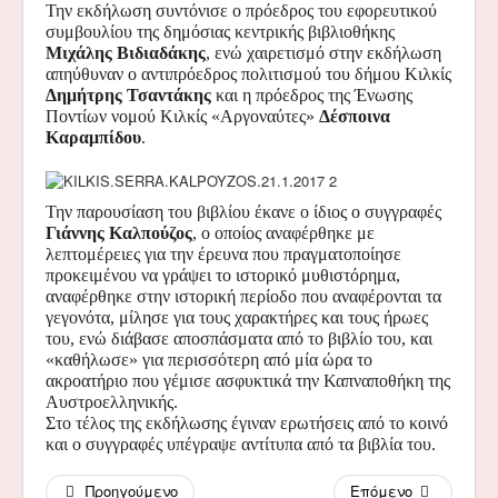
Την εκδήλωση συντόνισε ο πρόεδρος του εφορευτικού
συμβουλίου της δημόσιας κεντρικής βιβλιοθήκης
Μιχάλης Βιδιαδάκης
, ενώ χαιρετισμό στην εκδήλωση
απηύθυναν ο αντιπρόεδρος πολιτισμού του δήμου Κιλκίς
Δημήτρης Τσαντάκης
και η πρόεδρος της Ένωσης
Ποντίων νομού Κιλκίς «Αργοναύτες»
Δέσποινα
Καραμπίδου
.
Την παρουσίαση του βιβλίου έκανε ο ίδιος ο συγγραφές
Γιάννης Καλπούζος
, ο οποίος αναφέρθηκε με
λεπτομέρειες για την έρευνα που πραγματοποίησε
προκειμένου να γράψει το ιστορικό μυθιστόρημα,
αναφέρθηκε στην ιστορική περίοδο που αναφέρονται τα
γεγονότα, μίλησε για τους χαρακτήρες και τους ήρωες
του, ενώ διάβασε αποσπάσματα από το βιβλίο του, και
«καθήλωσε» για περισσότερη από μία ώρα το
ακροατήριο που γέμισε ασφυκτικά την Καπναποθήκη της
Αυστροελληνικής.
Στο τέλος της εκδήλωσης έγιναν ερωτήσεις από το κοινό
και ο συγγραφές υπέγραψε αντίτυπα από τα βιβλία του.
Προηγούμενο
Επόμενο