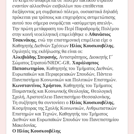
Το κείμενο αναφέρεται σε πόλεμο τακτικού στρατού
εναντίον αλλοεθνών εισβολέων που επιτίθενται
διεξάγοντας μη συμβατικό πόλεμο, ουσιαστικά δηλαδή
πρόκειται για τρόπους και επιχειρήσεις αντιμετώπισης
αυτού που σήμερα ονομάζεται «ασύμμετρη απειλή».
Την πρώτη μετάφραση του Περί Παραδρομής Πολέμου
στην κοινή νεοελληνική επιμελήθηκε ο
Αθανάσιος
Τσακνάκης
, ενώ την επιστημονική επιμέλεια είχε ο
Καθηγητής Διεθνών Σχέσεων
Ηλίας Κουσκουβέλης
.
Ομιλητές της εκδήλωσης θα είναι οι:
Αλκιβιάδης Στεφανής
, Αντιστράτηγος, Διοικητής Γ΄
Σώματος Στρατού/
NRDC
-
GR
.
Χαράλαμπος
Παπασωτηρίου
, Καθηγητής του Τμήματος Διεθνών,
Ευρωπαϊκών και Περιφερειακών Σπουδών, Πάντειο
Πανεπιστήμιο Κοινωνικών και Πολιτικών Επιστημών.
Κωνσταντίνος Χρήστου
, Καθηγητής του Τμήματος
Ποιμαντικής και Κοινωνικής Θεολογίας, Θεολογική
Σχολή, Αριστοτέλειο Πανεπιστήμιο Θεσσαλονίκης.
Τη συζήτηση θα συντονίσει ο
Ηλίας Κουσκουβέλης
,
Κοσμήτορας της Σχολής Κοινωνικών, Ανθρωπιστικών
Επιστημών και Τεχνών, Καθηγητής του Τμήματος
Διεθνών και Ευρωπαϊκών Σπουδών του Πανεπιστημίου
Μακεδονίας.
Ο Ηλίας Κουσκουβέλης