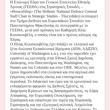
Η Επώνυμη Έδρα του Γενικού Επιτελείου Εθνικής
Άμυνας (ΓΕΕΘΑ) στις Στρατηγικές Σπουδές –
«Θουκυδίδης» (
The
Hellenic
National
Defence
General
Staff
Chair
in
Strategic
Studies
-
Thucydides
) λειτουργεί
στο Τμήμα Διεθνών και Ευρωπαϊκών Σπουδών του
Πανεπιστημίου Μακεδονίας σε συνεργασία με το
ΓΕΕΘΑ, μετά από πρόταση του Καθηγητή Ηλία
Κουσκουβέλη, ο οποίος είναι και
o
πρώτος κάτοχος της
Έδρας.
Ο Ηλίας Κουσκουβέλης έχει διδάξει σε ελληνικά και
ξένα Ανώτατα Εκπαιδευτικά Ιδρύματα (ΔΠΘ, ΑΔΙΣΠΟ,
University
of
Washington
κ.α.), ενώ στο παρελθόν έχει
εργαστεί ως ερευνητής στην Εθνική Σχολή Δημόσιας
Διοίκησης, στα Πανεπιστήμια της
Washington
, της
Nantes
και του
Colorado
και στον ΟΗΕ. Μελέτες του
έχουν δημοσιευθεί στα ελληνικά και στα αγγλικά από
έγκριτους εκδοτικούς οίκους και επιστημονικά
περιοδικά. Το διδακτικό του έργο και τα ερευνητικά του
ενδιαφέροντα αφορούν τις Διεθνείς Σχέσεις, τη
Διαχείριση Κρίσεων και τις Διαπραγματεύσεις, τη Λήψη
Απόφασης, την Ευρωπαϊκή Ολοκλήρωση, την
Στρατηγική και ειδικότερα τον τομέα της Πυρηνικής
Στρατηγικής και την εξωτερική πολιτική. Ασχολείται
ιδιαίτερα με ζητήματα της Ελλάδας και της Κύπρου. Το