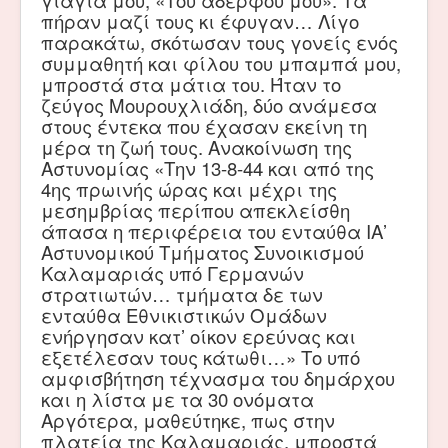
γιαγιά μου, «Του αδερφού μου». Τα
πήραν μαζί τους κι έφυγαν… Λίγο
παρακάτω, σκότωσαν τους γονείς ενός
συμμαθητή και φίλου του μπαμπά μου,
μπροστά στα μάτια του. Ήταν το
ζεύγος Μουρουχλιάδη, δύο ανάμεσα
στους έντεκα που έχασαν εκείνη τη
μέρα τη ζωή τους. Ανακοίνωση της
Αστυνομίας «Την 13-8-44 και από της
4ης πρωινής ώρας και μέχρι της
μεσημβρίας περίπου απεκλείσθη
άπασα η περιφέρεια του ενταύθα ΙΑ’
Αστυνομικού Τμήματος Συνοικισμού
Καλαμαριάς υπό Γερμανών
στρατιωτών… τμήματα δε των
ενταύθα Εθνικιστικών Ομάδων
ενήργησαν κατ’ οίκον ερεύνας και
εξετέλεσαν τους κάτωθι…» Το υπό
αμφισβήτηση τέχνασμα του δημάρχου
και η λίστα με τα 30 ονόματα
Αργότερα, μαθεύτηκε, πως στην
πλατεία της Καλαμαριάς, μπροστά