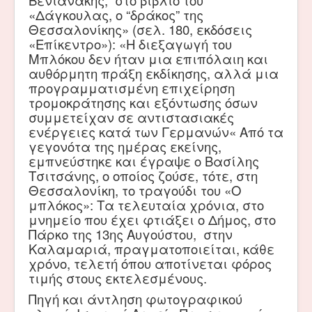
Βενιανάκης, στο βιβλίο του
«Δάγκουλας, ο “δράκος” της
Θεσσαλονίκης» (σελ. 180, εκδόσεις
«Επίκεντρο»): «Η διεξαγωγή του
Μπλόκου δεν ήταν μια επιπόλαιη και
αυθόρμητη πράξη εκδίκησης, αλλά μια
προγραμματισμένη επιχείρηση
τρομοκράτησης και εξόντωσης όσων
συμμετείχαν σε αντιστασιακές
ενέργειες κατά των Γερμανών« Από τα
γεγονότα της ημέρας εκείνης,
εμπνεύστηκε και έγραψε ο Βασίλης
Τσιτσάνης, ο οποίος ζούσε, τότε, στη
Θεσσαλονίκη, το τραγούδι του «Ο
μπλόκος»: Τα τελευταία χρόνια, στο
μνημείο που έχει φτιάξει ο Δήμος, στο
Πάρκο της 13ης Αυγούστου, στην
Καλαμαριά, πραγματοποιείται, κάθε
χρόνο, τελετή όπου αποτίνεται φόρος
τιμής στους εκτελεσμένους.
Πηγή και άντληση φωτογραφικού