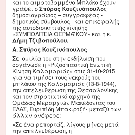
και το αιματοβαμμένο Μπλόκο έχουν
γράψει ο
Σπύρος Κουζινόπουλο
ς
δημοσιογράφος – συγγραφέας -
δημοτικός σύμβουλος και επικεφαλής
της αυτοδιοικητικής κίνησης
«ΣΥΜΠΟΛΙΤΕΙΑ ΘΕΡΜΑΪΚΟΥ» και η κ.
Δήμη Τζιβοπούλου.
Α. Σπύρος Κουζινόπουλος
Σε ομιλία του στην εκδήλωση που
οργάνωσε η «Ριζοσπαστική Ενωτική
Κίνηση Καλαμαριάς» στις 31-10-2015
για να τιμήσει τους νεκρούς του
μπλόκου της Καλαμαριάς (13-8-1944),
την απελευθέρωση της Θεσσαλονίκης
και τον στρατιωτικό αρχηγό της
Ομάδας Μεραρχιών Μακεδονίας του
ΕΛΑΣ, Ευριπίδη Μπακιρτζή- μεταξύ των
άλλων ανέφερε:
«Σε ένα ρεπορτάζ, λίγους μήνες μετά
την απελευθέρωση, η