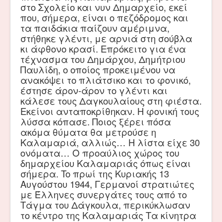
στο Σχολείο και νυν Δημαρχείο, εκεί
που, σήμερα, είναι ο πεζόδρομος και
τα παιδάκια παίζουν αμέριμνα,
στήθηκε γλέντι, με αρνιά στη σούβλα
κι άφθονο κρασί. Επρόκειτο για ένα
τέχνασμα του Δημάρχου, Δημήτριου
Παυλίδη, ο οποίος προκειμένου να
ανακόψει το πλιάτσικο και το φονικό,
έστησε άρον-άρον το γλέντι και
κάλεσε τους Δαγκουλαίους στη φιέστα.
Εκείνοι ανταποκρίθηκαν. Η φονική τους
λύσσα κόπασε. Ποιος ξέρει πόσα
ακόμα θύματα θα μετρούσε η
Καλαμαριά, αλλιώς… Η λίστα είχε 30
ονόματα… Ο προαύλιος χώρος του
δημαρχείου Καλαμαριάς όπως είναι
σήμερα. To πρωί της Κυριακής 13
Αυγούστου 1944, Γερμανοί στρατιώτες
με Έλληνες συνεργάτες τους από το
Τάγμα του Δάγκουλα, περικύκλωσαν
το κέντρο της Καλαμαριάς Τα κίνητρα