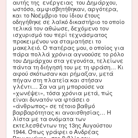
αυτής της ενέργειας του Δημάρχου,
ωστόσο, αμφισβητήθηκαν, αργότερα,
και το Νοέμβριο του ίδιου έτους
οδηγήθηκε σε λαϊκό δικαστήριο το οποίο
τελικά τον αθώωσε, δεχόμενο τον
ισχυρισμό του περί τεχνάσματος
προκειμένου να σταματήσει το
μακελειό. Ο πατέρας μου, ο οποίος για
πάρα πολλά χρόνια αγνοούσε το ρόλο
του Δημάρχου στα γεγονότα, τελείωνε
πάντα τη διήγησή του με τη φράση… Κι
αφού σκότωσαν και ρήμαξαν, μετά
πήγαν στη πλατεία και στήσαν
γλέντι… Σα να μη μπορούσε να
«χωνέψει», τόσα χρόνια μετά, πώς
είναι δυνατόν να φτάσει ο
«άνθρωπος» σε τέτοιο βαθμό
βαρβαρότητας κι αναισθησίας… Η
λίστα με τα ονόματα των
εκτελεσθέντων της 13ης Αυγούστου
1944. Όπως γράφει ο Ανδρέας