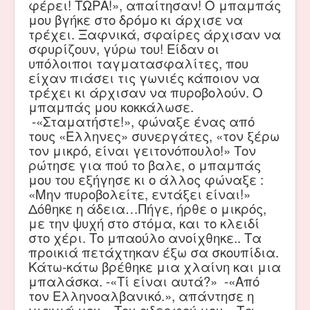
φέρει! ΤΩΡΑ!», απαίτησαν! Ο μπαμπάς
μου βγήκε στο δρόμο κι άρχισε να
τρέχει. Ξαφνικά, σφαίρες άρχισαν να
σφυρίζουν, γύρω του! Είδαν οι
υπόλοιποι ταγματασφαλίτες, που
είχαν πιάσει τις γωνιές κάποιον να
τρέχει κι άρχισαν να πυροβολούν. Ο
μπαμπάς μου κοκκάλωσε.
-«Σταματήστε!», φώναξε ένας από
τους «Ελληνες» συνεργάτες, «τον ξέρω
τον μικρό, είναι γειτονόπουλο!» Τον
ρώτησε για πού το βαλε, ο μπαμπάς
μου του εξήγησε κι ο άλλος φώναξε :
«Μην πυροβολείτε, εντάξει είναι!»
Δόθηκε η άδεια…Πήγε, ήρθε ο μικρός,
με την ψυχή στο στόμα, και το κλειδί
στο χέρι. Το μπαούλο ανοίχθηκε.. Τα
προικιά πετάχτηκαν έξω σα σκουπίδια.
Κάτω-κάτω βρέθηκε μια χλαίνη και μια
μπαλάσκα. -«Τί είναι αυτά?» -«Από
τον Ελληνοαλβανικό.», απάντησε η