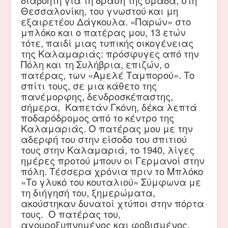
διαβόητη για τη δράση της ομάδα, στη
Θεσσαλονίκη, του γνωστού και μη
εξαιρετέου Δάγκουλα. «Παρών» στο
μπλόκο και ο πατέρας μου, 13 ετών
τότε, παιδί μιας τυπικής οικογένειας
της Καλαμαριάς: πρόσφυγες από την
Πόλη και τη Συλήβρια, επιζών, ο
πατέρας, των «Αμελέ Ταμπορού». Το
σπίτι τους, σε μια κάθετο της
πανέμορφης, δενδροσκέπαστης,
σήμερα, Καπετάν Γκόνη, δέκα λεπτά
ποδαρόδρομος από το κέντρο της
Καλαμαριάς. Ο πατέρας μου με την
αδερφή του στην είσοδο του σπιτιού
τους στην Καλαμαριά, το 1940, λίγες
ημέρες προτού μπουν οι Γερμανοί στην
πόλη. Τέσσερα χρόνια πριν το Μπλόκο
«Το γλυκό του κουταλιού» Σύμφωνα με
τη διήγησή του, ξημερώματα,
ακούστηκαν δυνατοί χτύποι στην πόρτα
τους. Ο πατέρας του,
αγουροξυπνημένος και φοβισμένος,