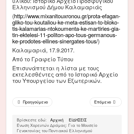
υλικού: Ιστορικό Αρχείο Προσφυγικού
Ελληνισμού Δήμου Καλαμαριάς
(
http://www.mixanitouxronou.gr/prota-efagan-
gliko-tou-koutaliou-ke-meta-estisan-to-bloko-
tis-kalamarias-ntokoumenta-ke-martiries-gia-
tin-ektelesi-11-politon-apo-tous-germanous-
ke-prodotes-ellines-sinergates-tous/
)
Καλαμαριά, 17.9.2017.
Από το Γραφείο Τύπου
Επισυνάπτεται η λίστα με τους
εκτελεσθέντες από το Ιστορικό Αρχείο
του Υπουργείου των Εξωτερικών.
Προηγούμενο
Επόμενο
Βρίσκεστε εδώ:
Αρχική
ΕΙΔΗΣΕΙΣ
Ένωση Χορευτών Δράμας: Για το Μουσείο
Γενοκτονίας του Ποντιακού Ελληνισμού