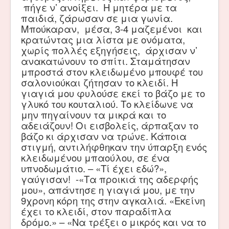
πήγε ν’ ανοίξει. Η μητέρα με τα
παιδιά, ζάρωσαν σε μια γωνία.
Μπούκαραν, μέσα, 3-4 μαζεμένοι και
κρατώντας μια λίστα με ονόματα,
χωρίς πολλές εξηγήσεις, άρχισαν ν’
ανακατώνουν το σπίτι. Σταμάτησαν
μπροστά στον κλειδωμένο μπουφέ του
σαλονιούκαι ζήτησαν το κλειδί. Η
γιαγιά μου φυλούσε εκεί το βάζο με το
γλυκό του κουταλιού. Το κλείδωνε να
μην πηγαίνουν τα μικρά και το
αδειάζουν! Οι εισβολείς, άρπαξαν το
βάζο κι άρχισαν να τρώνε. Κάποια
στιγμή, αντιλήφθηκαν την ύπαρξη ενός
κλειδωμένου μπαούλου, σε ένα
υπνοδωμάτιο. – «Τί έχει εδώ?»,
γαύγισαν! -«Τα προικιά της αδερφής
μου», απάντησε η γιαγιά μου, με την
9χρονη κόρη της στην αγκαλιά. «Εκείνη
έχει το κλειδί, στον παραδίπλα
δρόμο.» – «Να τρέξει ο μικρός και να το