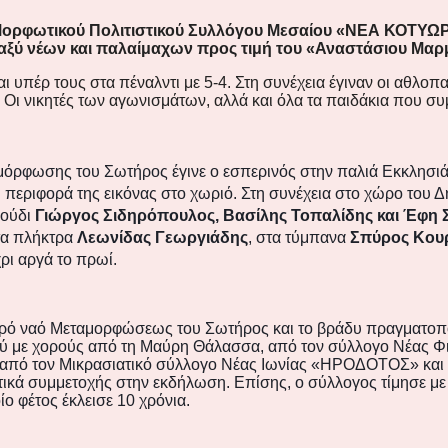
 Μορφωτικού Πολιτιστικού Συλλόγου Μεσαίου «ΝΕΑ ΚΟΤΥΩΡΑ
αξύ νέων και παλαίμαχων προς τιμή του «Αναστάσιου Μα
ι υπέρ τους στα πέναλντι με 5-4. Στη συνέχεια έγιναν οι αθλοπα
. Οι νικητές των αγωνισμάτων, αλλά και όλα τα παιδάκια που σ
μόρφωσης του Σωτήρος έγινε ο εσπερινός στην παλιά Εκκλησι
 η περιφορά της εικόνας στο χωριό. Στη συνέχεια στο χώρο του
γούδι
Γιώργος Σιδηρόπουλος, Βασίλης Τοπαλίδης και Έφη
τα πλήκτρα
Λεωνίδας Γεωργιάδης
, στα τύμπανα
Σπύρος Κου
ρι αργά το πρωί.
ν ιερό ναό Μεταμορφώσεως του Σωτήρος και το βράδυ πραγματο
ύ με χορούς από τη Μαύρη Θάλασσα, από τον σύλλογο Νέας Φιλ
από τον Μικρασιατικό σύλλογο Νέας Ιωνίας «ΗΡΟΔΟΤΟΣ» και 
τικά συμμετοχής στην εκδήλωση. Επίσης, ο σύλλογος τίμησε μ
ο φέτος έκλεισε 10 χρόνια.