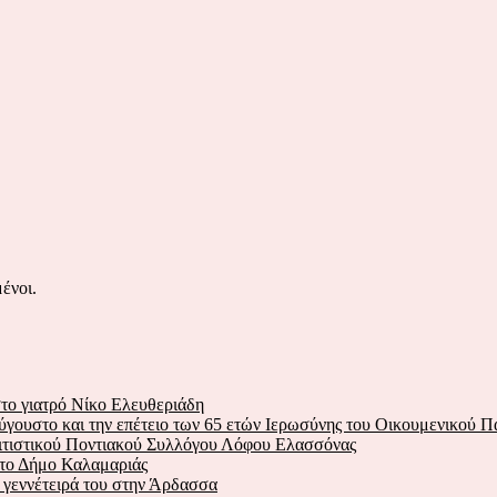
ένοι.
το γιατρό Νίκο Ελευθεριάδη
ύγουστο και την επέτειο των 65 ετών Ιερωσύνης του Οικουμενικού Π
λιτιστικού Ποντιακού Συλλόγου Λόφου Ελασσόνας
στο Δήμο Καλαμαριάς
ν γεννέτειρά του στην Άρδασσα