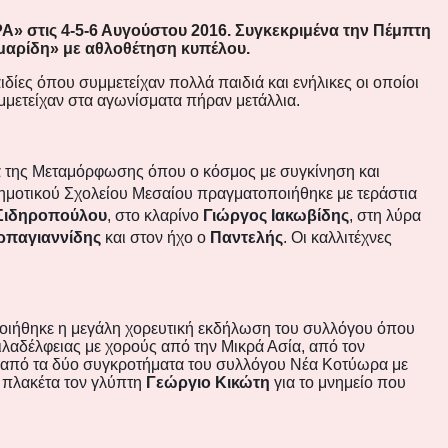
» στις 4-5-6 Αυγούστου 2016. Συγκεκριμένα την Πέμπτη
ρμαρίδη» με αθλοθέτηση κυπέλου.
ιδίες όπου συμμετείχαν πολλά παιδιά και ενήλικες οι οποίοι
υμμετείχαν στα αγωνίσματα πήραν μετάλλια.
ά της Μεταμόρφωσης όπου ο κόσμος με συγκίνηση και
 Δημοτικού Σχολείου Μεσαίου πραγματοποιήθηκε με τεράστια
 Σιδηροπούλου
, στο κλαρίνο
Γιώργος Ιακωβίδης
, στη λύρα
ρπαγιαννίδης
και στον ήχο ο
Παντελής
. Οι καλλιτέχνες
ποιήθηκε η μεγάλη χορευτική εκδήλωση του συλλόγου όπου
αδέλφειας με χορούς από την Μικρά Ασία, από τον
από τα δύο συγκροτήματα του συλλόγου Νέα Κοτύωρα με
ε πλακέτα τον γλύπτη
Γεώργιο Κικώτη
για το μνημείο που