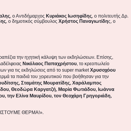
αλης
, ο Αντιδήμαρχος
Κυριάκος Ιωσηφίδης
, ο πολιτευτής Δρ.
δης
, ο δημοτικός σύμβουλος
Χρήστος Παναγιωτίδη
ς, ο
τραπέζια την ηχητική κάλυψη των εκδηλώσεων. Επίσης,
ιλαδέλφειας
Νικόλαος Παπαχρήστου
, το κρεοπωλείο
ων για τις εκδηλώσεις από το
super market
Χρυσοχόου
ερμά τα παιδιά του χορευτικού που βοήθησαν για την
ουδίτσης, Σταμάτης Μουρατίδης, Χαράλαμπος
ίδου, Θεοδώρα Καργατζή, Μαρία Φωτιάδου, Ιωάννα
υ, την Ελίνα Μαυρίδου, τον Θεοχάρη Γρηγοριάδη,
ΥΧΑΡΙΣΤΟΥΜΕ ΘΕΡΜΑ!».