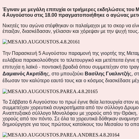
Έγιναν με μεγάλη επιτυχία οι τριήμερες εκδηλώσεις του
4 Αυγούστου στις 18.00 πραγματοποιήθηκε ο αγώνας μετ
Νικητές του αγώνα στέφθηκαν οι παλαίμαχοι με το σκορ να είνα
έπαιξαν, διασκέδασαν, γέλασαν και χόρεψαν με την ψυχή τους
Την Παρασκευή 5 Αυγούστου
παραμονή της γιορτής της Μετα
ευλάβεια παρακολούθησε το τελετουργικό και μετέπειτα έγινε
επιτυχία η λαϊκό - ποντιακή βραδιά όπου συμμετείχαν στο τρα
Δαμιανός Ακριτίδη
ς, στο μπουζούκι
Βασίλης Γυαλιντζή
ς, σ
έδωσαν τον καλύτερο εαυτό τους και ο κόσμος διασκέδασε μέχ
Το Σάββατο 6 Αυγούστου το πρωί έγινε θεία λειτουργία στο
συμμετείχαν χορευτικά συγκροτήματα από τον σύλλογο Δρυμο
Αναπτυξιακό σύλλογο Μονολόφου με χορούς από την Θράκη, 
χορούς από τον πόντο. Σε όλα τα χορευτικά δόθηκαν αναμνησ
δημιούργησε για τους πρώτους κατοίκους του Μεσαίου το οποί