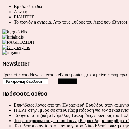
Βρίσκεστε εδώ:
Αρχική
ΕΙΔΗΣΕΙΣ
Το τρανόν η αντρεία. Από τους μύθους του Αισώπου (Βίντεο)
Newsletter
Γραφτείτε στο Newsletter του efxinospontos.gr και μείνετε ενημερωμ
Πρόσφατα άρθρα
Επικήδειος λόγος από την Παρασκευή Βρυζίδου στον αείμνησ
Η ΕΡΤ στην Ίμβρο σε απευθείας μετάδοση για τον Δεκαπεντα
Έφυγε από τη ζωή ο Κύριλλος Τσακιρίδης, πρόεδρος του Πο
Το φωτογραφικό αρχείο του Γιάννη Κυριακίδη μεταφέρθηκε 
Το τελευταίο αντίο στο Πόντιο γιατρό Νίκο Ελευθεριάδη στη