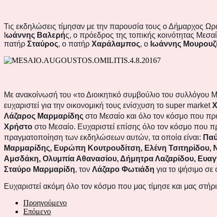
Τις εκδηλώσεις τίμησαν με την παρουσία τους ο Δήμαρχος Ω
Ι
ωάννης Βαλερή
ς, ο πρόεδρος της τοπικής κοινότητας Μεσα
πατήρ
Σταύρος
, ο πατήρ
Χαράλαμπος
, ο
Ιωάννης Μουρουζ
Με ανακοίνωσή του «το Διοικητικό συμβούλιο του συλλόγου Μ
ευχαριστεί για την οικονομική τους ενίσχυση το
super
market
Χ
Λάζαρος Μαρμαρίδης
στο Μεσαίο και όλο τον κόσμο που πρ
Χρήστο
στο Μεσαίο. Ευχαριστεί επίσης όλο τον κόσμο που πρ
πραγματοποίηση των εκδηλώσεων αυτών, τα οποία είναι:
Παύ
Μαρμαρίδης, Ευρώπη Κουτρουδίτση, Ελένη Τσιτηρίδου, 
Αμσδάκη, Ολυμπία Αθανασίου, Δήμητρα Λαζαρίδου, Ευαγ
Σταύρο Μαρμαρίδη
, τον
Λάζαρο Φωτιάδη
για το ψήσιμο σε 
Ευχαριστεί ακόμη όλο τον κόσμο που μας τίμησε και μας στή
Προηγούμενο
Επόμενο