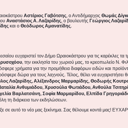
ραιοκάστρου
Αστέριος Γαβότσης
, ο Αντιδήμαρχος
Θωμάς Δίγκ
ίου
Αναστάσιος Α. Λαζαρίδης
, ο βουλευτής
Γεώργιος Λαζαρί
ίδης
και ο
Θεόδωρος Αμανατίδης
.
εσαίου ευχαριστεί τον Δήμο Ωραιοκάστρου για τις καρέκλες τα 
ρυσοχόου
, την εκκλησία του χωριού μας, το κρεοπωλείο Ν. Φ
όσφερε χρήματα για την προμήθεια διαφόρων ειδών και προϊόντ
όσφερε δώρα για τους λαχνούς. Τέλος, θέλει να ευχαριστήσει θ
λος Λαζαρίδης, Αλέξανδρος Μαρμαρίδης, Θοδωρής Κουτρ
Ναταλία Ανθυμιάδου, Χρυσούλα Φωτιάδου, Ανθούλα Τσιτηρ
γελία Βαρλατσάνη, Σοφία Μαρμαρίδου, Ελπίδα Γρηγοριάδο
όλη τη διάρκεια των εκδηλώσεων.
ριξε σε αυτό το νέο μας ξεκίνημα. Σας θέλουμε κοντά μας! Ε