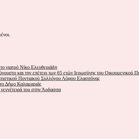
ένοι.
το γιατρό Νίκο Ελευθεριάδη
ύγουστο και την επέτειο των 65 ετών Ιερωσύνης του Οικουμενικού Π
λιτιστικού Ποντιακού Συλλόγου Λόφου Ελασσόνας
στο Δήμο Καλαμαριάς
ν γεννέτειρά του στην Άρδασσα