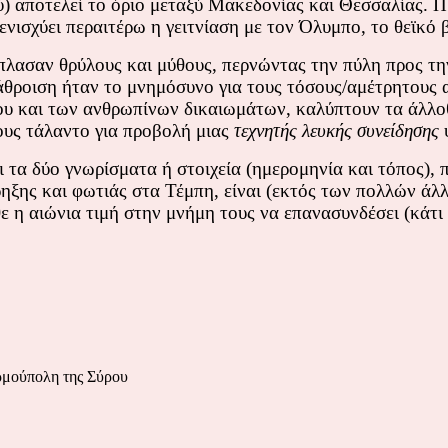
ύ) αποτελεί το όριο μεταξύ Μακεδονίας και Θεσσαλίας. Π
νισχύει περαιτέρω η γειτνίαση με τον Όλυμπο, το θεϊκό 
έπλασαν θρύλους και μύθους, περνώντας την πύλη προς τη
θροιση ήταν το μνημόσυνο για τους τόσους/αμέτρητους α
ου και των ανθρωπίνων δικαιωμάτων, καλύπτουν τα άλλο
ους τάλαντο για προβολή μιας
τεχνητής λευκής συνείδησης
ψ
 τα δύο γνωρίσματα ή στοιχεία (ημερομηνία και τόπος),
ξης και φωτιάς στα Τέμπη, είναι (εκτός των πολλών άλ
ε η αιώνια τιμή στην μνήμη τους να επανασυνδέσει (κάτι
ρμούπολη της Σύρου