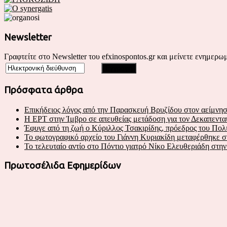
Newsletter
Γραφτείτε στο Newsletter του efxinospontos.gr και μείνετε ενημερωμ
Πρόσφατα άρθρα
Επικήδειος λόγος από την Παρασκευή Βρυζίδου στον αείμνησ
Η ΕΡΤ στην Ίμβρο σε απευθείας μετάδοση για τον Δεκαπεντα
Έφυγε από τη ζωή ο Κύριλλος Τσακιρίδης, πρόεδρος του Πο
Το φωτογραφικό αρχείο του Γιάννη Κυριακίδη μεταφέρθηκε 
Το τελευταίο αντίο στο Πόντιο γιατρό Νίκο Ελευθεριάδη στη
Πρωτοσέλιδα Εφημερίδων