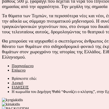
βάθους 500 μ. (φαράγγι που δέχεται τα νερά του Πηνειο
σημασίας από την αρχαιότητα. Την μεγάλη της σημασία ε
Τα θύματα των Τεμπών, τα περισσότερα νέες και νέοι, 
την αδικία ως σύμμαχο πνευματικού μηδενισμού. Η συνά
τραγικών/φονικών γεγονότων που, στο όνομα του δικαί
τους τελευταίους αυτούς, δρομολογώντας το θεατρικό τ
Θα μπορούσε να ισχυρισθεί ο σκεπτόμενος άνθρωπος ότι
θάνατο των θυμάτων στο σιδηροδρομικό φονικό της έκρη
θυμάτων στον χωροχρόνο της ιστορίας της Ελλάδος. Είθ
Ελληνισμού.
Προηγούμενο
Επόμενο
Βρίσκεστε εδώ:
Αρχική
ΕΙΔΗΣΕΙΣ
Η κωμωδία του Δημήτρη Ψαθά “Φωνάζει ο κλέφτης”, στην Ε