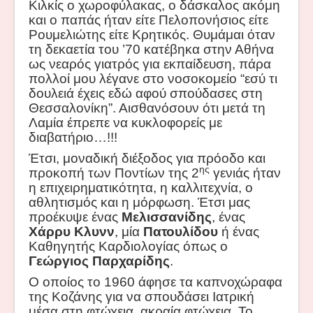
Κιλκίς ο χωροφύλακας, ο δάσκαλος ακόμη
και ο παπάς ήταν είτε Πελοπονήσιος είτε
Ρουμελιώτης είτε Κρητικός. Θυμάμαι όταν
τη δεκαετία του ’70 κατέβηκα στην Αθήνα
ω
ς
νεαρός γιατρός για εκπαίδευση, πάρα
πολλοί μου λέγανε στο νοσοκομείο “εσύ τι
δουλειά έχεις εδώ αφού σπούδασες στη
Θεσσαλονίκη”. Αισθαν
ό
σουν ότι μετά τη
Λαμία έπρεπε να κυκλοφορείς με
διαβατήριο…!!!
Έ
τσι, μοναδική διέξοδος για πρόοδο και
ης
προκοπή των Ποντίων της 2
γενιάς ήταν
η επιχειρηματικότητα, η καλλιτεχνία, ο
αθλητισμός και η μόρφωση. Έτσι μας
προέκυψε ένας
Μελισσανίδης
, ένας
Χάρρυ Κλυνν
, μία
Πατουλίδου
ή ένας
Καθηγητής Καρδιολογίας όπως ο
Γεώργιος Παρχαρίδης
.
Ο οποίος το 1960 άφησε τα καπνοχώραφα
της Κοζάνης για να σπουδάσει Ιατρική
μέσα στη φτώχεια, ακραία φτώχεια. Το