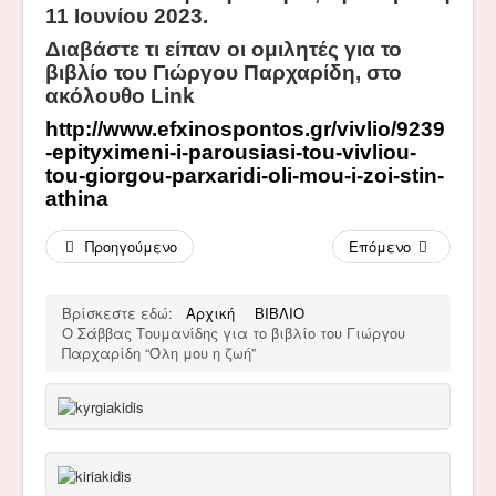
11 Ιουνίου 2023.
Διαβάστε
τι είπαν οι ομιλητές για το
βιβλίο του Γιώργου Παρχαρίδη, στο
ακόλουθο
Link
http://www.efxinospontos.gr/vivlio/9239
-epityximeni-i-parousiasi-tou-vivliou-
tou-giorgou-parxaridi-oli-mou-i-zoi-stin-
athina
Προηγούμενο
Επόμενο
Βρίσκεστε εδώ:
Αρχική
ΒΙΒΛΙΟ
Ο Σάββας Τουμανίδης για το βιβλίο του Γιώργου
Παρχαρίδη “Όλη μου η ζωή”