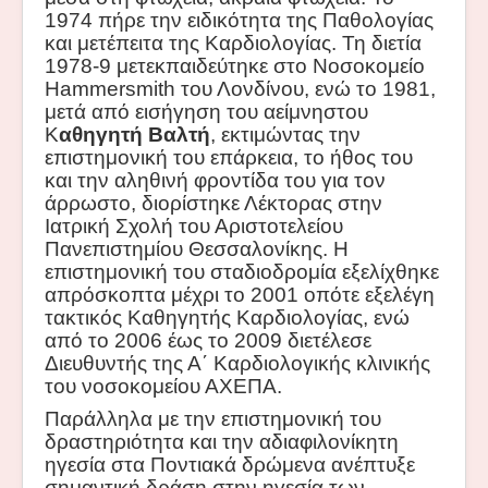
1974 πήρε την ειδικότητα της Παθολογίας
και μετέπειτα της Καρδιολογίας. Τη διετία
1978-9 μετεκπαιδεύτηκε στο Νοσοκομείο
Hammersmith
του Λονδίνου, ενώ το 1981,
μετά από εισήγηση του αείμνηστου
Κ
αθηγητή Βαλτή
, εκτιμώντας την
επιστημονική του επάρκεια, το ήθος του
και την αληθινή φροντίδα του για τον
άρρωστο, διορίστηκε Λέκτορας στην
Ιατρική Σχολή του Αριστοτελείου
Πανεπιστημίου Θεσσαλονίκης. Η
επιστημονική του σταδιοδρομία εξελίχθηκε
απρόσκοπτα μέχρι το 2001 οπότε εξελέγη
τακτικός Καθηγητής Καρδιολογίας, ενώ
από το 2006 έως το 2009 διετέλεσε
Διευθυντής της Α΄ Καρδιολογικής κλινικής
του νοσοκομείου ΑΧΕΠΑ.
Παράλληλα με την επιστημονική του
δραστηριότητα και την αδιαφιλονίκητη
ηγεσία στα Ποντιακά δρώμενα ανέπτυξε
σημαντική δράση στην ηγεσία των